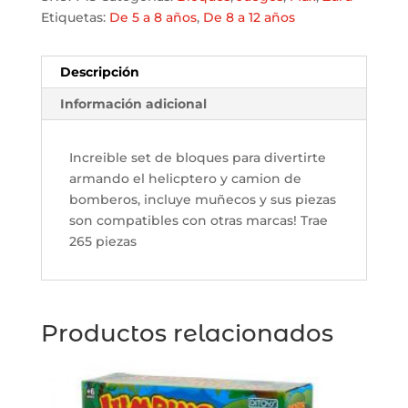
armar
Etiquetas:
De 5 a 8 años
,
De 8 a 12 años
-
Compatible
con
Descripción
LEGO
Información adicional
cantidad
Increible set de bloques para divertirte
armando el helicptero y camion de
bomberos, incluye muñecos y sus piezas
son compatibles con otras marcas! Trae
265 piezas
Productos relacionados