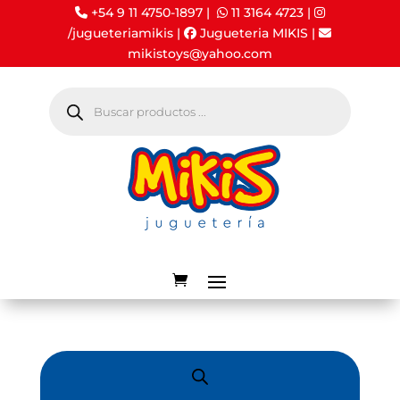
+54 9 11 4750-1897 |
11 3164 4723
|
/jugueteriamikis
|
Jugueteria MIKIS
|
mikistoys@yahoo.com
Búsqueda
de
productos