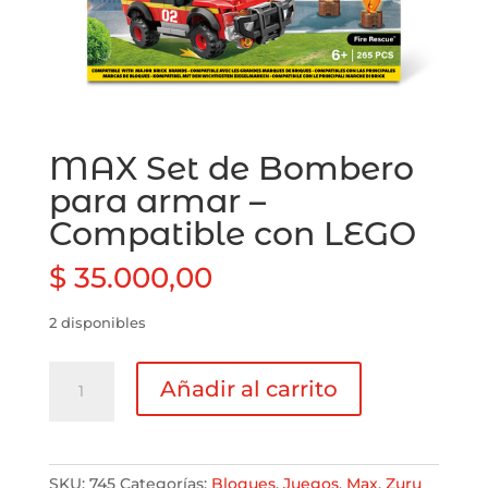
MAX Set de Bombero
para armar –
Compatible con LEGO
$
35.000,00
2 disponibles
MAX
Añadir al carrito
Set
de
Bombero
para
SKU:
745
Categorías:
Bloques
,
Juegos
,
Max
,
Zuru