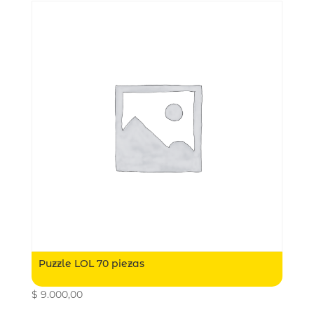
Puzzle LOL 70 piezas
$
9.000,00