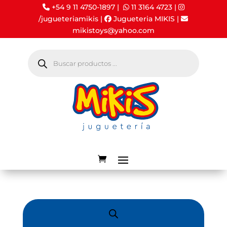
+54 9 11 4750-1897 |
11 3164 4723
|
/jugueteriamikis
|
Jugueteria MIKIS
|
mikistoys@yahoo.com
Búsqueda
de
productos