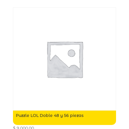
Puzzle LOL Doble 48 y 56 piezas
$
9.000,00