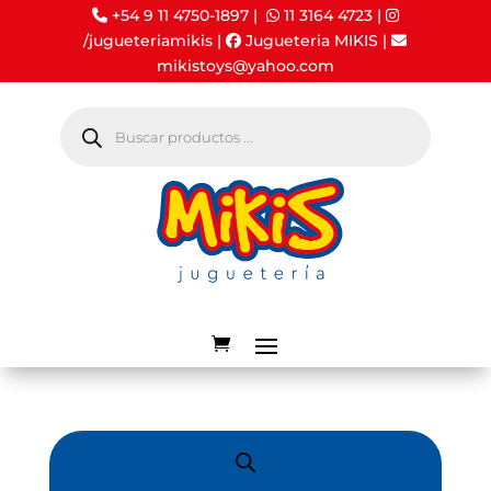
+54 9 11 4750-1897 |
11 3164 4723
|
/jugueteriamikis
|
Jugueteria MIKIS
|
mikistoys@yahoo.com
Búsqueda
de
productos