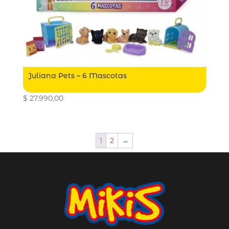
Juliana Pets – 6 Mascotas
$
27.990,00
1
2
→