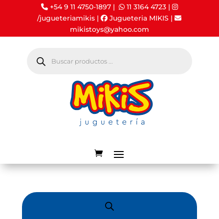
+54 9 11 4750-1897 |
11 3164 4723
|
/jugueteriamikis
|
Jugueteria MIKIS
|
mikistoys@yahoo.com
Búsqueda
de
productos