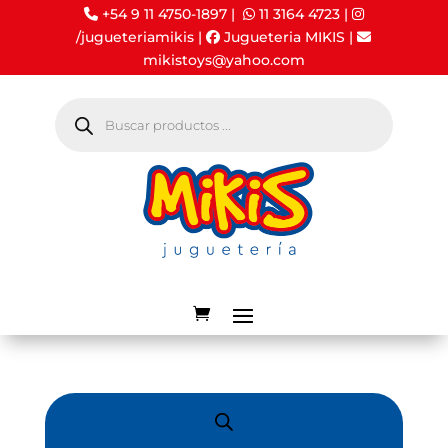
+54 9 11 4750-1897 |
11 3164 4723
|
/jugueteriamikis
|
Jugueteria MIKIS
|
mikistoys@yahoo.com
Búsqueda
de
productos