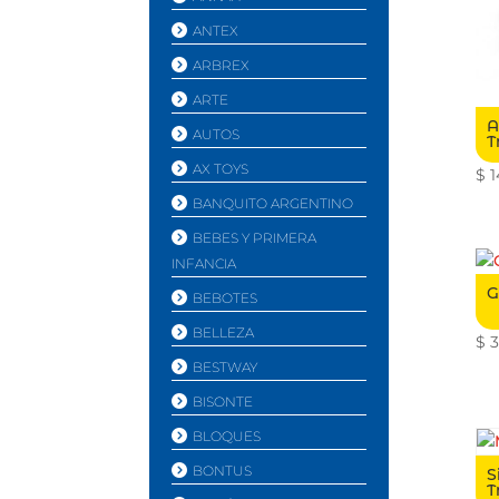
ANTEX
ARBREX
ARTE
A
AUTOS
T
AX TOYS
$
1
BANQUITO ARGENTINO
BEBES Y PRIMERA
INFANCIA
G
BEBOTES
BELLEZA
$
3
BESTWAY
BISONTE
BLOQUES
BONTUS
S
T