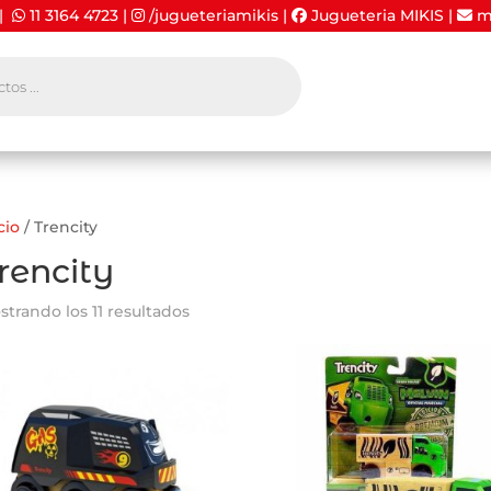
 |
11 3164 4723
|
/jugueteriamikis
|
Jugueteria MIKIS
|
mi
cio
/ Trencity
rencity
strando los 11 resultados