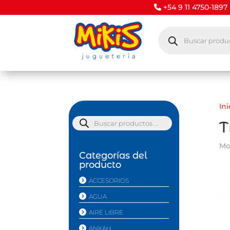
+54 9 11 4750-1897
Búsqueda
de
productos
Ini
Búsqueda
T
de
productos
Mo
Categorías del
producto
ACCESORIOS
AGUA
AIRE LIBRE
ANKAH