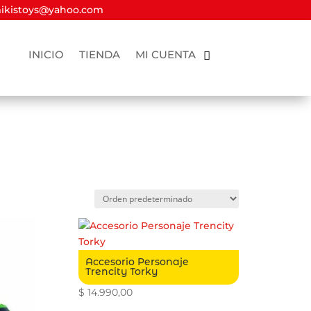
kistoys@yahoo.com
INICIO
TIENDA
MI CUENTA
Accesorio Personaje
Trencity Torky
$
14.990,00