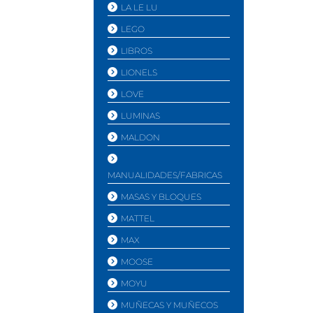
LA LE LU
LEGO
LIBROS
LIONELS
LOVE
LUMINAS
MALDON
MANUALIDADES/FABRICAS
MASAS Y BLOQUES
MATTEL
MAX
MOOSE
MOYU
MUÑECAS Y MUÑECOS