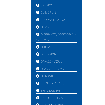
CRESKO
CUBICFUN
CURVA CREATIVA
DEVIR
DISFRACES/ACCESORIOS
Y ARMAS
DITOYS
DIVERSIÓN
DRAGON AZUL
DRAGON-I TOYS
DURAVIT
EL DUENDE AZUL
EN PALABRAS
EXPLORER FAN