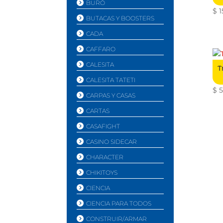
BURÓ
$
1
BUTACAS Y BOOSTERS
CADA
CAFFARO
CALESITA
T
CALESITA TATETI
$
5
CARPAS Y CASAS
CARTAS
CASAFIGHT
CASINO SIDECAR
CHARACTER
CHIKITOYS
CIENCIA
CIENCIA PARA TODOS
CONSTRUIR/ARMAR