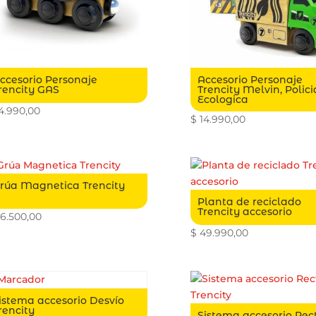
ccesorio Personaje
Accesorio Personaje
rencity GAS
Trencity Melvin, Polici
Ecologica
4.990,00
$
14.990,00
rúa Magnetica Trencity
Planta de reciclado
Trencity accesorio
6.500,00
$
49.990,00
istema accesorio Desvío
rencity
Sistema accesorio Rec