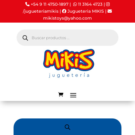
+54 9 11 4750-1897 |
11 3164 4723
|
/jugueteriamikis
|
Jugueteria MIKIS
|
mikistoys@yahoo.com
Búsqueda
de
productos