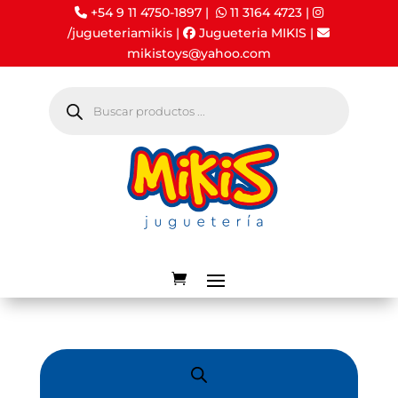
+54 9 11 4750-1897 |
11 3164 4723
|
/jugueteriamikis
|
Jugueteria MIKIS
|
mikistoys@yahoo.com
Búsqueda
de
productos