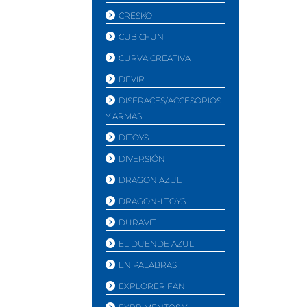
CRESKO
CUBICFUN
CURVA CREATIVA
DEVIR
DISFRACES/ACCESORIOS
Y ARMAS
DITOYS
DIVERSIÓN
DRAGON AZUL
DRAGON-I TOYS
DURAVIT
EL DUENDE AZUL
EN PALABRAS
EXPLORER FAN