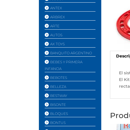
ANTEX
ARBREX
ARTE
AUTOS
AX TOYS
BANQUITO ARGENTINO
Descri
BEBES Y PRIMERA
INFANCIA
El si
BEBOTES
El Ki
recta
BELLEZA
BESTWAY
BISONTE
Prod
BLOQUES
BONTUS