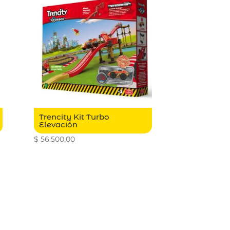
Trencity Kit Turbo
Elevación
$
56.500,00