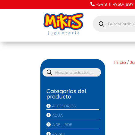
+54 9 11 4750-1897
Búsqueda
de
productos
Inicio
/
Ju
Búsqueda
de
productos
Categorías del
producto
ACCESORIOS
AGUA
AIRE LIBRE
ANKAH