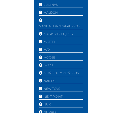
LUMINAS
MALDON
MANUALIDADES/FABRICAS
MASAS Y BLOQUES
MATTEL
MAX
MOOSE
MOYU
MUÑECAS Y MUÑECOS
NAIPES
NEW TOYS
NEXT POINT
NUK
NUPRO