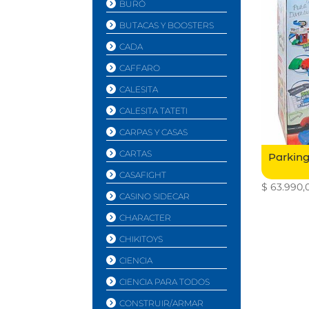
BURÓ
BUTACAS Y BOOSTERS
CADA
CAFFARO
CALESITA
CALESITA TATETI
CARPAS Y CASAS
CARTAS
Parking
CASAFIGHT
$
63.990,
CASINO SIDECAR
CHARACTER
CHIKITOYS
CIENCIA
CIENCIA PARA TODOS
CONSTRUIR/ARMAR