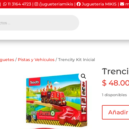
 |
11 3164 4723
|
/jugueteriamikis
|
Jugueteria MIKIS
|
mi
guetes
/
Pistas y Vehí­culos
/ Trencity Kit Inicial
Trenci
$
48.00
1 disponibles
Trencity
Añadir 
Kit
Inicial
cantidad