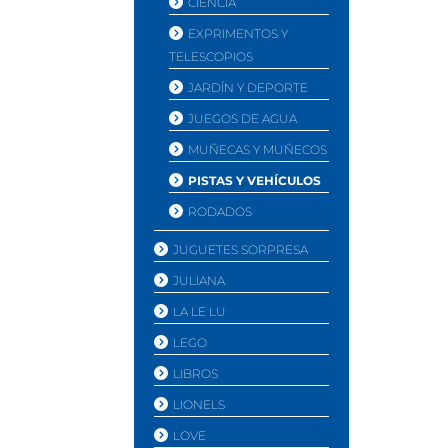
CIENCIA
EXPRIMENTOS Y
TELESCOPIOS
JARDÍ­N Y DEPORTE
JUEGOS DE AGUA
MUÑECAS Y MUÑECOS
PISTAS Y VEHÍ­CULOS
RODADOS
JUGUETES SORPRESA
JULIANA
LA LE LU
LEGO
LIBROS
LIONELS
LOVE