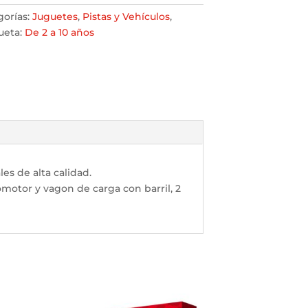
gorías:
Juguetes
,
Pistas y Vehí­culos
,
ueta:
De 2 a 10 años
es de alta calidad.
comotor y vagon de carga con barril, 2