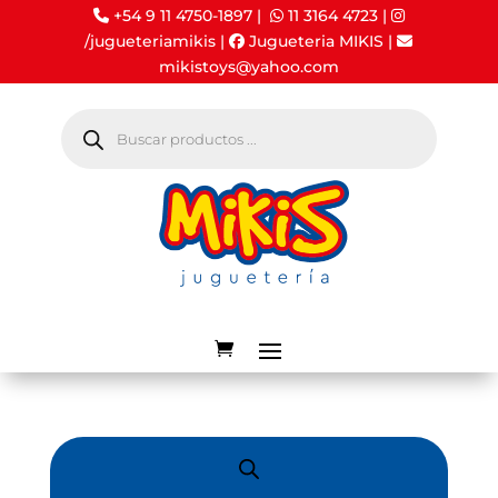
+54 9 11 4750-1897 |
11 3164 4723
|
/jugueteriamikis
|
Jugueteria MIKIS
|
mikistoys@yahoo.com
Búsqueda
de
productos