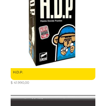
H.D.P.
$
41.990,00