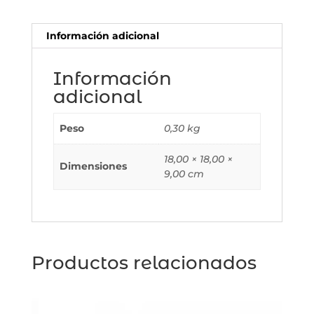
y
Sonido
Información adicional
Verde
30
cm
Información
cantidad
adicional
Peso
0,30 kg
18,00 × 18,00 ×
Dimensiones
9,00 cm
Productos relacionados