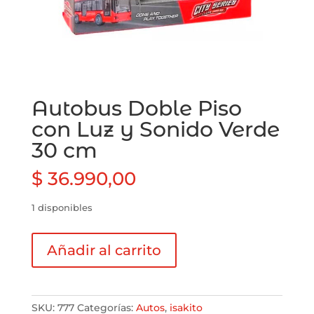
Autobus Doble Piso
con Luz y Sonido Verde
30 cm
$
36.990,00
1 disponibles
Autobus
Añadir al carrito
Doble
Piso
con
Luz
SKU:
777
Categorías:
Autos
,
isakito