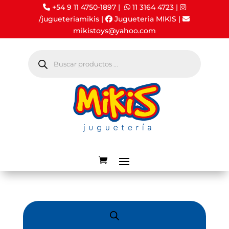
+54 9 11 4750-1897 |
11 3164 4723
|
/jugueteriamikis
|
Jugueteria MIKIS
|
mikistoys@yahoo.com
Búsqueda
de
productos