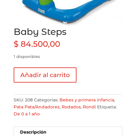
Baby Steps
$
84.500,00
1 disponibles
Baby
Añadir al carrito
Steps
cantidad
SKU:
208
Categorías:
Bebes y primera infancia
,
Pata Pata/Andadores
,
Rodados
,
Rondi
Etiqueta:
De 0 a 1 año
Descripción