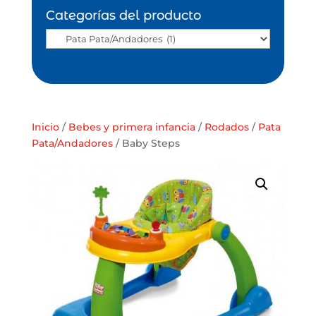
Categorías del producto
Inicio
/
Bebes y primera infancia
/
Rodados
/
Pata
Pata/Andadores
/ Baby Steps