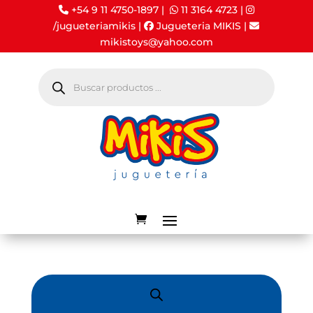
+54 9 11 4750-1897 |
11 3164 4723
|
/jugueteriamikis
|
Jugueteria MIKIS
|
mikistoys@yahoo.com
Búsqueda
de
productos