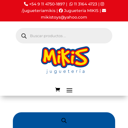
+54 9 11 4750-1897 |
11 3164 4723
|
/jugueteriamikis
|
Jugueteria MIKIS
|
mikistoys@yahoo.com
Búsqueda
de
productos