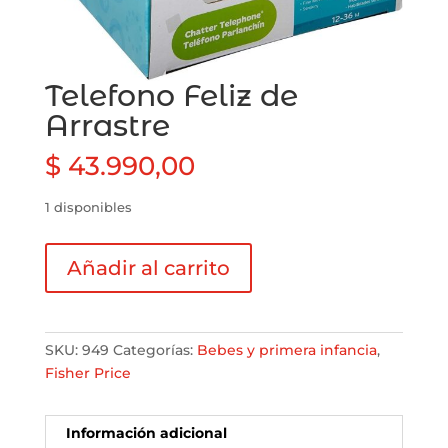
Telefono Feliz de
Arrastre
$
43.990,00
1 disponibles
Telefono
Añadir al carrito
Feliz
de
Arrastre
cantidad
SKU:
949
Categorías:
Bebes y primera infancia
,
Fisher Price
Información adicional