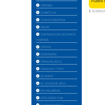
Puzzle 
CRESKO
$
12.000,
CUBICFUN
CURVA CREATIVA
DEVIR
DISFRACES/ACCESORIOS
Y ARMAS
DITOYS
DIVERSIÓN
DRAGON AZUL
DRAGON-I TOYS
DURAVIT
EL DUENDE AZUL
EN PALABRAS
EXPLORER FAN