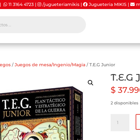
 |
11 3164 4723
|
/jugueteriamikis
|
Jugueteria MIKIS
|
mi
uegos
/
Juegos de mesa/Ingenio/Magia
/ T.E.G Junior
T.E.G 
$
37.99
2 disponibles
T.E.G
Junior
cantidad