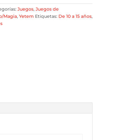
egorías:
Juegos
,
Juegos de
o/Magia
,
Yetem
Etiquetas:
De 10 a 15 años
,
os