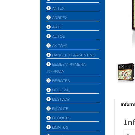
ANTEX
ARBREX
ARTE
AUTOS
AX TOYS
BANQUITO ARGENTINO
BEBES Y PRIMERA
INFANCIA
BEBOTES
BELLEZA
BESTWAY
Inform
BISONTE
BLOQUES
In
BONTUS