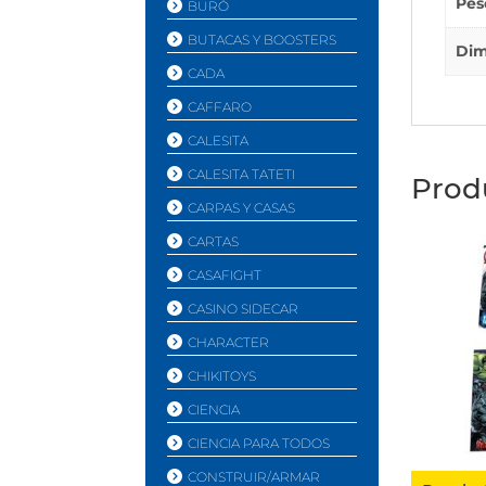
Pes
BURÓ
BUTACAS Y BOOSTERS
Dim
CADA
CAFFARO
CALESITA
CALESITA TATETI
Prod
CARPAS Y CASAS
CARTAS
CASAFIGHT
CASINO SIDECAR
CHARACTER
CHIKITOYS
CIENCIA
CIENCIA PARA TODOS
CONSTRUIR/ARMAR