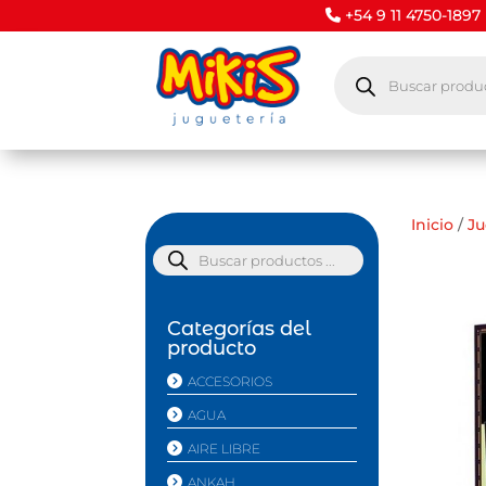
+54 9 11 4750-1897
Búsqueda
de
productos
Inicio
/
J
Búsqueda
de
productos
Categorías del
producto
ACCESORIOS
AGUA
AIRE LIBRE
ANKAH