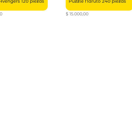
Avengers 120 piezas
Puzzle Naruto 240 piezas
00
$
15.000,00