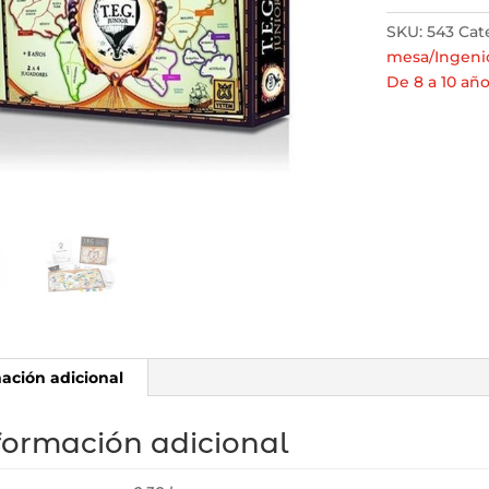
SKU:
543
Cat
mesa/Ingeni
De 8 a 10 añ
ación adicional
formación adicional