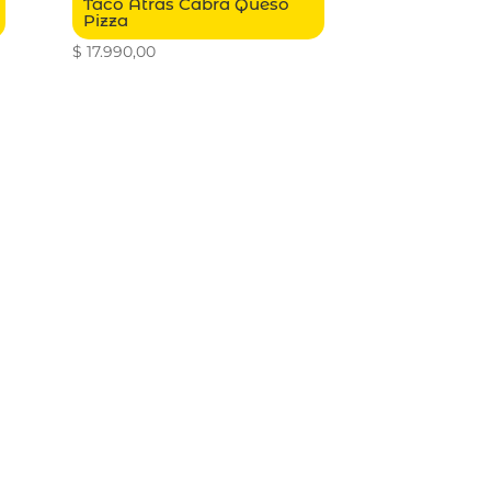
Taco Atras Cabra Queso
Pizza
$
17.990,00