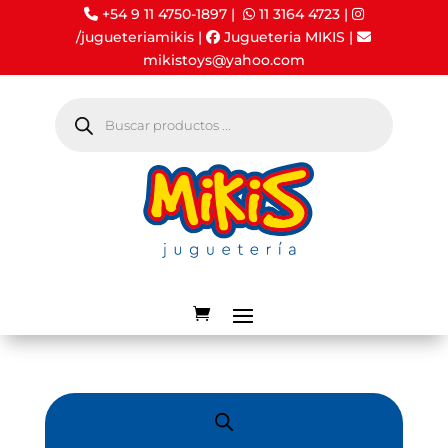
+54 9 11 4750-1897 |
11 3164 4723
|
/jugueteriamikis
|
Jugueteria MIKIS
|
mikistoys@yahoo.com
Búsqueda
de
productos