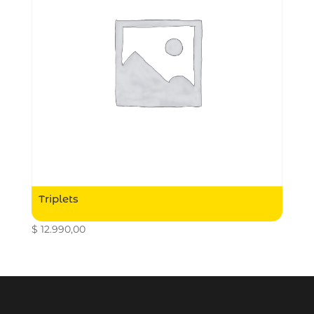
Triplets
$
12.990,00