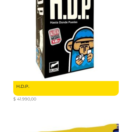
H.D.P.
$
41.990,00