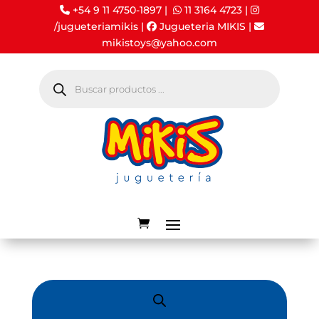
+54 9 11 4750-1897 |
11 3164 4723
|
/jugueteriamikis
|
Jugueteria MIKIS
|
mikistoys@yahoo.com
Búsqueda
de
productos