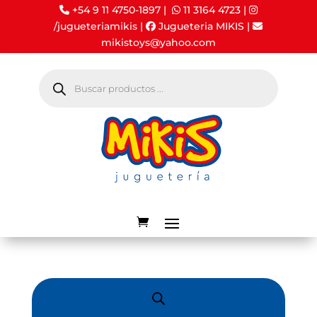
+54 9 11 4750-1897 |
11 3164 4723
|
/jugueteriamikis
|
Jugueteria MIKIS
|
mikistoys@yahoo.com
Búsqueda
de
productos