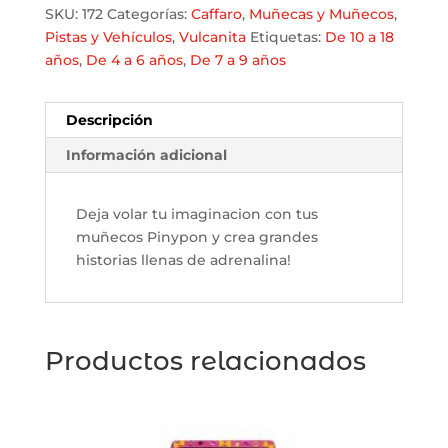
de
SKU:
172
Categorías:
Caffaro
,
Muñecas y Muñecos
,
Bomberos
Pistas y Vehí­culos
,
Vulcanita
Etiquetas:
De 10 a 18
con
años
,
De 4 a 6 años
,
De 7 a 9 años
Figura
y
Descripción
Accesorios
cantidad
Información adicional
Deja volar tu imaginacion con tus
muñecos Pinypon y crea grandes
historias llenas de adrenalina!
Productos relacionados