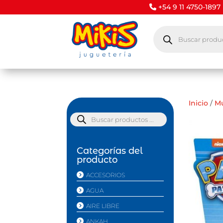
+54 9 11 4750-1897
Búsqueda
de
productos
Inicio
/
M
Búsqueda
de
productos
Categorías del
producto
ACCESORIOS
AGUA
AIRE LIBRE
ANKAH