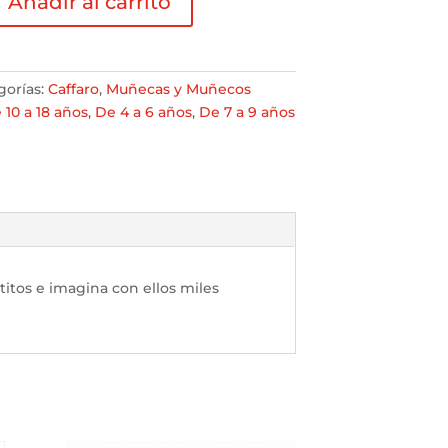
Añadir al carrito
gorías:
Caffaro
,
Muñecas y Muñecos
 10 a 18 años
,
De 4 a 6 años
,
De 7 a 9 años
utitos e imagina con ellos miles