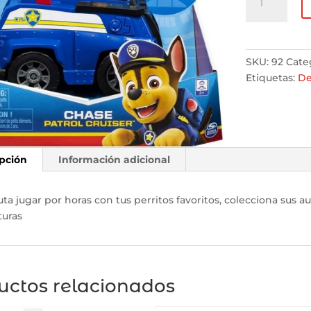
Patrol
-
Vehículo
Básico
SKU:
92
Cate
con
Etiquetas:
De
Figura
de
Chase
cantidad
pción
Información adicional
uta jugar por horas con tus perritos favoritos, colecciona sus a
turas
uctos relacionados