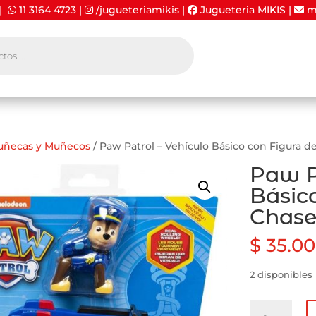
 |
11 3164 4723
|
/jugueteriamikis
|
Jugueteria MIKIS
|
mi
uñecas y Muñecos
/ Paw Patrol – Vehículo Básico con Figura d
Paw P
Básic
Chas
$
35.00
2 disponibles
Paw