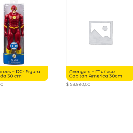
roes – DC- Figura
Avengers – Muñeco
ada 30 cm
Capitan America 30cm
00
$
58.990,00