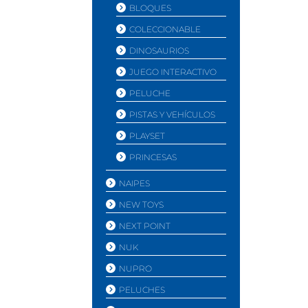
BLOQUES
COLECCIONABLE
DINOSAURIOS
JUEGO INTERACTIVO
PELUCHE
PISTAS Y VEHÍ­CULOS
PLAYSET
PRINCESAS
NAIPES
NEW TOYS
NEXT POINT
NUK
NUPRO
PELUCHES