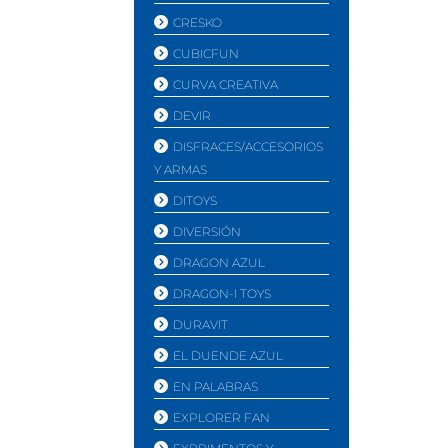
CRESKO
CUBICFUN
CURVA CREATIVA
DEVIR
DISFRACES/ACCESORIOS
Y ARMAS
DITOYS
DIVERSIÓN
DRAGON AZUL
DRAGON-I TOYS
DURAVIT
EL DUENDE AZUL
EN PALABRAS
EXPLORER FAN