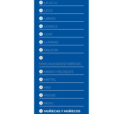
LA LE LU
LEGO
LIBROS
LIONELS
LOVE
LUMINAS
MALDON
MANUALIDADES/FABRICAS
MASAS Y BLOQUES
MATTEL
MAX
MOOSE
MOYU
MUÑECAS Y MUÑECOS