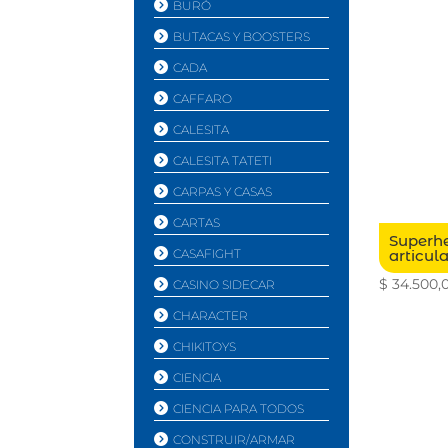
BURÓ
BUTACAS Y BOOSTERS
CADA
CAFFARO
CALESITA
CALESITA TATETI
CARPAS Y CASAS
CARTAS
Superhe
CASAFIGHT
articul
$
34.500,
CASINO SIDECAR
CHARACTER
CHIKITOYS
CIENCIA
CIENCIA PARA TODOS
CONSTRUIR/ARMAR