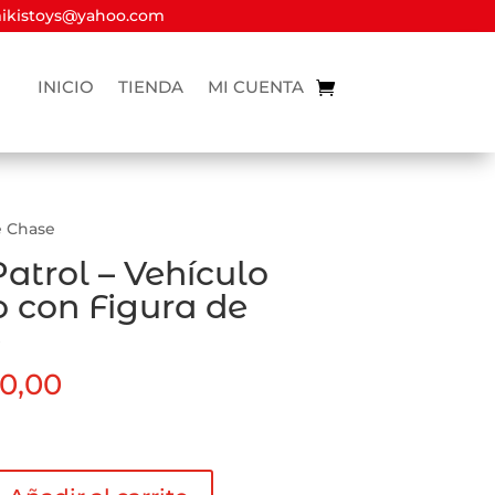
kistoys@yahoo.com
INICIO
TIENDA
MI CUENTA
e Chase
atrol – Vehículo
o con Figura de
e
0,00