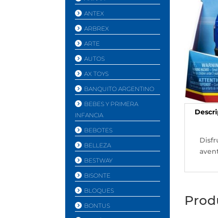
ANTEX
ARBREX
ARTE
AUTOS
AX TOYS
BANQUITO ARGENTINO
BEBES Y PRIMERA
Descri
INFANCIA
BEBOTES
Disfr
BELLEZA
aven
BESTWAY
BISONTE
BLOQUES
Prod
BONTUS