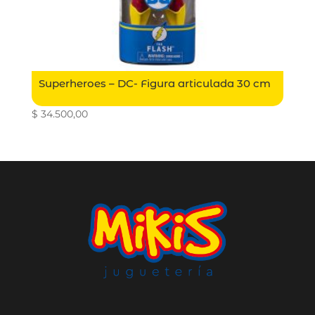
Superheroes – DC- Figura articulada 30 cm
$
34.500,00