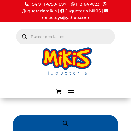
+54 9 11 4750-1897 |
11 3164 4723
|
/jugueteriamikis
|
Jugueteria MIKIS
|
mikistoys@yahoo.com
Búsqueda
de
productos