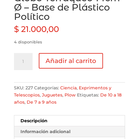
Ø – Base de Plástico
Político
$
21.000,00
4 disponibles
Globo
Añadir al carrito
Terráqueo
14cm
Ø
-
SKU:
227
Categorías:
Ciencia
,
Exprimentos y
Base
Telescopios
,
Juguetes
,
Plow
Etiquetas:
De 10 a 18
de
años
,
De 7 a 9 años
Plástico
Político
cantidad
Descripción
Información adicional