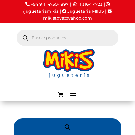
+54 9 11 4750-1897 |
11 3164 4723
|
/jugueteriamikis
|
Jugueteria MIKIS
|
mikistoys@yahoo.com
Búsqueda
de
productos