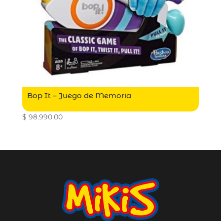
Bop It – Juego de Memoria
$
98.990,00