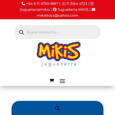
+54 9 11 4750-1897 |
11 3164 4723
|
/jugueteriamikis
|
Jugueteria MIKIS
|
mikistoys@yahoo.com
Búsqueda
de
productos