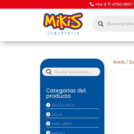
+54 9 11 4750-1897
Búsqueda
de
productos
Inicio
/
J
Búsqueda
de
productos
Categorías del
producto
ACCESORIOS
AGUA
AIRE LIBRE
ANKAH