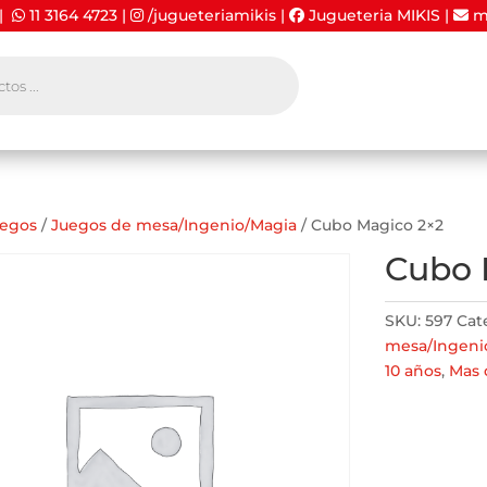
 |
11 3164 4723
|
/jugueteriamikis
|
Jugueteria MIKIS
|
mi
uegos
/
Juegos de mesa/Ingenio/Magia
/ Cubo Magico 2×2
Cubo 
SKU:
597
Cat
mesa/Ingeni
10 años
,
Mas 