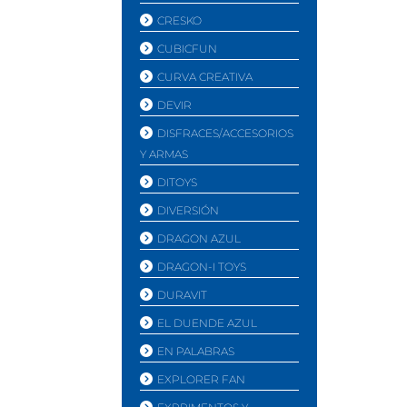
CRESKO
CUBICFUN
CURVA CREATIVA
DEVIR
DISFRACES/ACCESORIOS
Y ARMAS
DITOYS
DIVERSIÓN
DRAGON AZUL
DRAGON-I TOYS
DURAVIT
EL DUENDE AZUL
EN PALABRAS
EXPLORER FAN