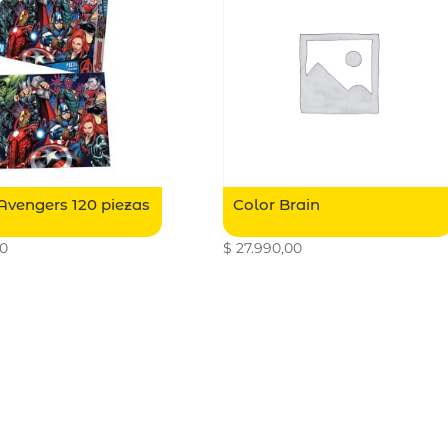
Avengers 120 piezas
Color Brain
00
$
27.990,00