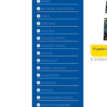
BURÓ
BUTACAS Y BOOSTERS
CADA
CAFFARO
CALESITA
CALESITA TATETI
CARPAS Y CASAS
Puzzle 
CARTAS
$
12.000,
CASAFIGHT
CASINO SIDECAR
CHARACTER
CHIKITOYS
CIENCIA
CIENCIA PARA TODOS
CONSTRUIR/ARMAR