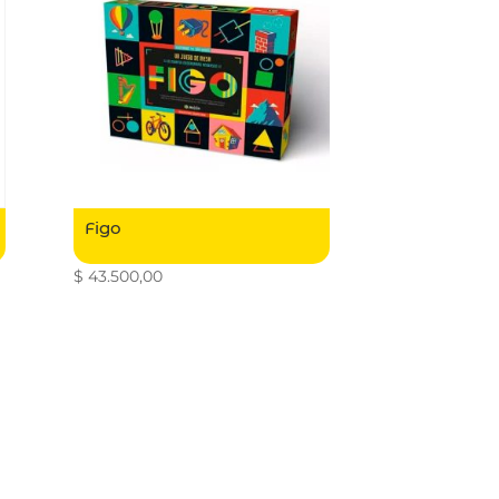
Figo
$
43.500,00