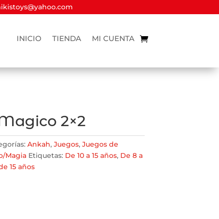
kistoys@yahoo.com
INICIO
TIENDA
MI CUENTA
Magico 2×2
egorías:
Ankah
,
Juegos
,
Juegos de
o/Magia
Etiquetas:
De 10 a 15 años
,
De 8 a
de 15 años