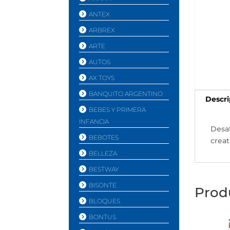
ANTEX
ARBREX
ARTE
AUTOS
AX TOYS
BANQUITO ARGENTINO
Descri
BEBES Y PRIMERA
INFANCIA
Desaf
BEBOTES
creat
BELLEZA
BESTWAY
BISONTE
Prod
BLOQUES
BONTUS