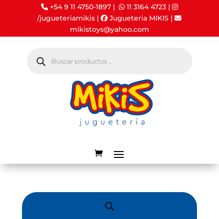
+54 9 11 4750-1897 |
11 3164 4723
|
/jugueteriamikis
|
Jugueteria MIKIS
|
mikistoys@yahoo.com
Búsqueda
de
productos