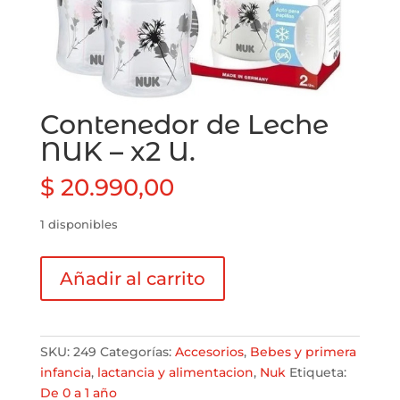
Contenedor de Leche
NUK – x2 U.
$
20.990,00
1 disponibles
Contenedor
Añadir al carrito
de
Leche
NUK
-
SKU:
249
Categorías:
Accesorios
,
Bebes y primera
x2
infancia
,
lactancia y alimentacion
,
Nuk
Etiqueta:
U.
De 0 a 1 año