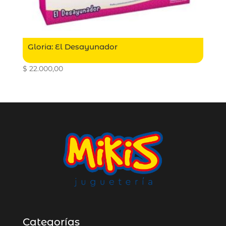
Gloria: El Desayunador
$
22.000,00
Categorías