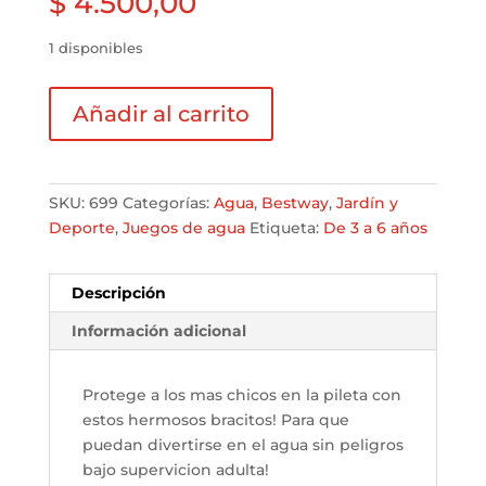
$
4.500,00
1 disponibles
Bracitos
Añadir al carrito
Flotadores
de
Sandia
cantidad
SKU:
699
Categorías:
Agua
,
Bestway
,
Jardí­n y
Deporte
,
Juegos de agua
Etiqueta:
De 3 a 6 años
Descripción
Información adicional
Protege a los mas chicos en la pileta con
estos hermosos bracitos! Para que
puedan divertirse en el agua sin peligros
bajo supervicion adulta!