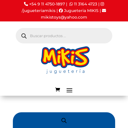
+54 9 11 4750-1897 |
11 3164 4723
|
/jugueteriamikis
|
Jugueteria MIKIS
|
mikistoys@yahoo.com
Búsqueda
de
productos