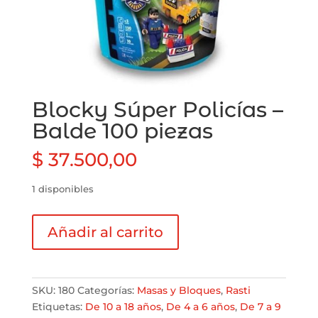
Blocky Súper Policías –
Balde 100 piezas
$
37.500,00
1 disponibles
Blocky
Añadir al carrito
Súper
Policías
-
Balde
SKU:
180
Categorías:
Masas y Bloques
,
Rasti
100
Etiquetas:
De 10 a 18 años
,
De 4 a 6 años
,
De 7 a 9