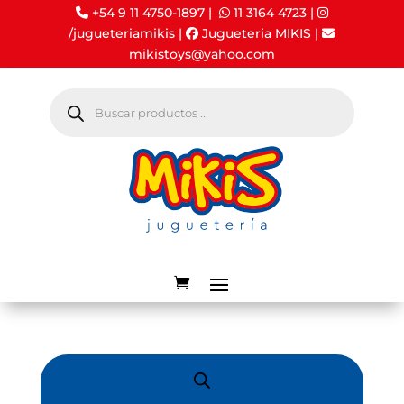
+54 9 11 4750-1897 |
11 3164 4723
|
/jugueteriamikis
|
Jugueteria MIKIS
|
mikistoys@yahoo.com
Búsqueda
de
productos