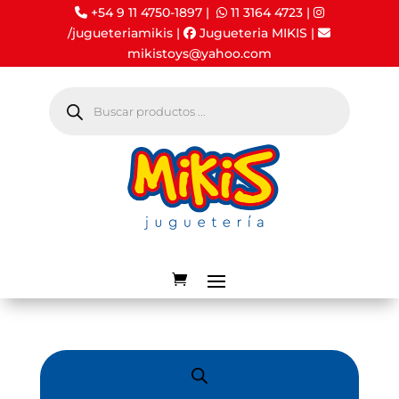
+54 9 11 4750-1897 |
11 3164 4723
|
/jugueteriamikis
|
Jugueteria MIKIS
|
mikistoys@yahoo.com
Búsqueda
de
productos