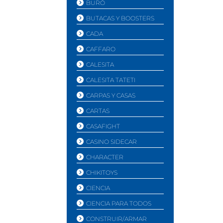
BURÓ
BUTACAS Y BOOSTERS
CADA
CAFFARO
CALESITA
CALESITA TATETI
CARPAS Y CASAS
CARTAS
CASAFIGHT
CASINO SIDECAR
CHARACTER
CHIKITOYS
CIENCIA
CIENCIA PARA TODOS
CONSTRUIR/ARMAR