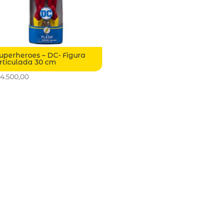
uperheroes – DC- Figura
rticulada 30 cm
4.500,00