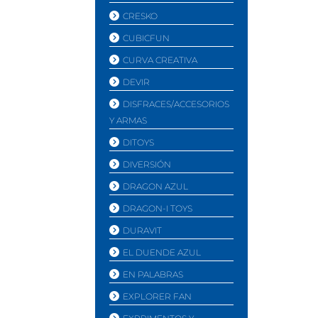
CRESKO
CUBICFUN
CURVA CREATIVA
DEVIR
DISFRACES/ACCESORIOS
Y ARMAS
DITOYS
DIVERSIÓN
DRAGON AZUL
DRAGON-I TOYS
DURAVIT
EL DUENDE AZUL
EN PALABRAS
EXPLORER FAN