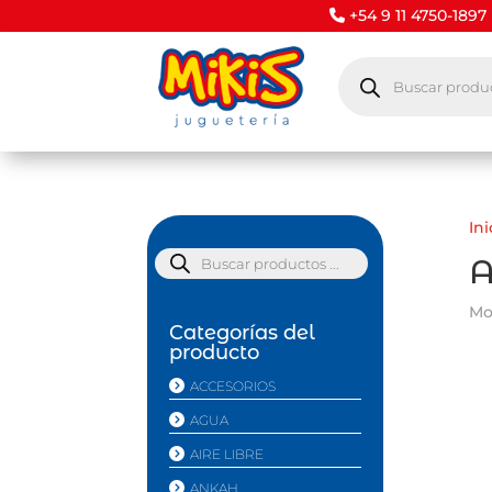
+54 9 11 4750-1897
Búsqueda
de
productos
Ini
Búsqueda
de
productos
Mo
Categorías del
producto
ACCESORIOS
AGUA
AIRE LIBRE
ANKAH