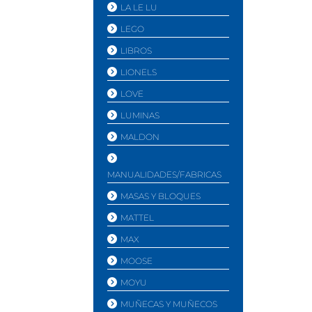
LA LE LU
LEGO
LIBROS
LIONELS
LOVE
LUMINAS
MALDON
MANUALIDADES/FABRICAS
MASAS Y BLOQUES
MATTEL
MAX
MOOSE
MOYU
MUÑECAS Y MUÑECOS