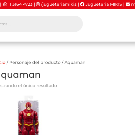
 |
11 3164 4723
|
/jugueteriamikis
|
Jugueteria MIKIS
|
mi
cio
/ Personaje del producto / Aquaman
Aquaman
strando el único resultado