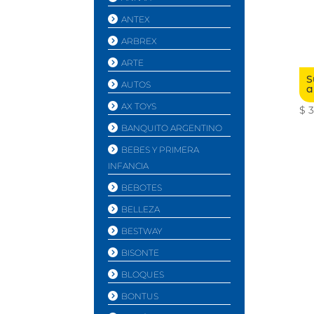
ANTEX
ARBREX
ARTE
S
AUTOS
a
AX TOYS
$
3
BANQUITO ARGENTINO
BEBES Y PRIMERA
INFANCIA
BEBOTES
BELLEZA
BESTWAY
BISONTE
BLOQUES
BONTUS