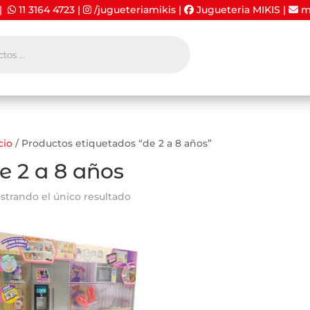
 |
11 3164 4723
|
/jugueteriamikis
|
Jugueteria MIKIS
|
mi
cio
/ Productos etiquetados “de 2 a 8 años”
e 2 a 8 años
strando el único resultado