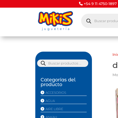
+54 9 11 4750-1897
Búsqueda
de
productos
Ini
Búsqueda
d
de
productos
Mo
Categorías del
producto
ACCESORIOS
AGUA
AIRE LIBRE
ANKAH