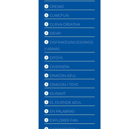
CRESKO
CUBICFUN
CURVA CREATIVA
DEVIR
DISFRACES/ACCESORIOS
Y ARMAS
DITOYS
DIVERSIÓN
DRAGON AZUL
DRAGON-I TOYS
DURAVIT
EL DUENDE AZUL
EN PALABRAS
EXPLORER FAN