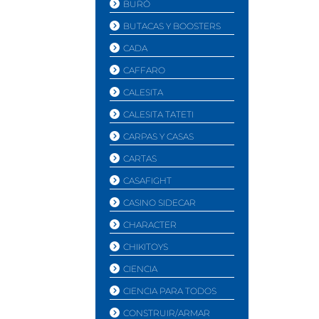
BURÓ
BUTACAS Y BOOSTERS
CADA
CAFFARO
CALESITA
CALESITA TATETI
CARPAS Y CASAS
CARTAS
CASAFIGHT
CASINO SIDECAR
CHARACTER
CHIKITOYS
CIENCIA
CIENCIA PARA TODOS
CONSTRUIR/ARMAR