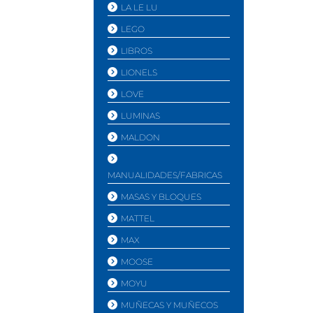
LA LE LU
LEGO
LIBROS
LIONELS
LOVE
LUMINAS
MALDON
MANUALIDADES/FABRICAS
MASAS Y BLOQUES
MATTEL
MAX
MOOSE
MOYU
MUÑECAS Y MUÑECOS