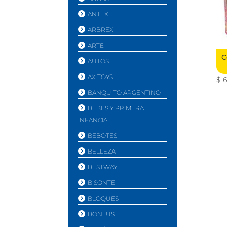
ANTEX
ARBREX
ARTE
C
AUTOS
AX TOYS
$
6
BANQUITO ARGENTINO
BEBES Y PRIMERA
INFANCIA
BEBOTES
BELLEZA
BESTWAY
BISONTE
BLOQUES
BONTUS